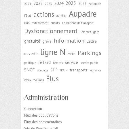
2025
2022
2024
2026
2021
2023
Action de
Aupadre
actions
l'Etat
adhérer
Bus
cadencement
clients
Conditions de transport
Dysfonctionnement
Femmes
gare
Information
gratuité
Lettre
grève
ligne N
Parkings
ouverte
MERE
retard
service
politique
Retards
service public
SNCF
transports
STIF
sondage
TRAIN
vigilance
Élus
vœux
Yvelines
Administration
Connexion
Flux des publications
Flux des commentaires
Site de WordPress-FR