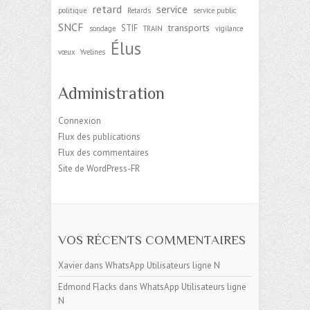
retard
service
politique
Retards
service public
SNCF
transports
STIF
sondage
TRAIN
vigilance
Élus
vœux
Yvelines
Administration
Connexion
Flux des publications
Flux des commentaires
Site de WordPress-FR
VOS RÉCENTS COMMENTAIRES
Xavier
dans
WhatsApp Utilisateurs ligne N
Edmond Flacks
dans
WhatsApp Utilisateurs ligne
N