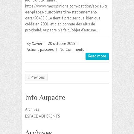
Montfort L’Amaury :
https://www.mesopinions.com/petition/social/cr
eer-places-plutot-interdire-stationnement-
gare/50455 Elle tient à préciser que, bien que
créée en 2001, et bien connue des élus de
proximité, Aupadre n’a fait l’objet d’aucune…
By
Xavier
|
20 octobre 2018
|
Actions passées
|
No Comments
|
Read more
« Previous
Info Aupadre
Archives
ESPACE ADHÉRENTS
Archives