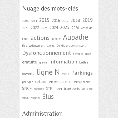
Nuage des mots-clés
2015
2019
2018
2016
2008
2014
2017
2025
2022
2024
2026
2021
2023
Action de
Aupadre
actions
l'Etat
adhérer
Bus
cadencement
clients
Conditions de transport
Dysfonctionnement
Femmes
gare
Information
gratuité
Lettre
grève
ligne N
Parkings
ouverte
MERE
retard
service
politique
Retards
service public
SNCF
transports
STIF
sondage
TRAIN
vigilance
Élus
vœux
Yvelines
Administration