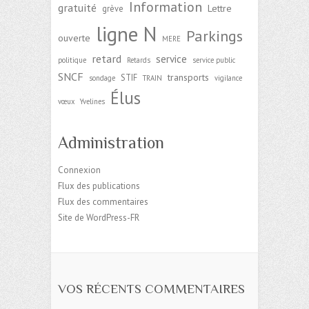
Information
gratuité
Lettre
grève
ligne N
Parkings
ouverte
MERE
retard
service
politique
Retards
service public
SNCF
transports
STIF
sondage
TRAIN
vigilance
Élus
vœux
Yvelines
Administration
Connexion
Flux des publications
Flux des commentaires
Site de WordPress-FR
VOS RÉCENTS COMMENTAIRES