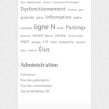
Bus
cadencement
clients
Conditions de transport
Dysfonctionnement
Femmes
gare
Information
gratuité
Lettre
grève
ligne N
Parkings
ouverte
MERE
retard
service
politique
Retards
service public
SNCF
transports
STIF
sondage
TRAIN
vigilance
Élus
vœux
Yvelines
Administration
Connexion
Flux des publications
Flux des commentaires
Site de WordPress-FR