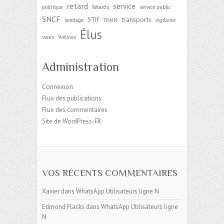
retard
service
politique
Retards
service public
SNCF
transports
STIF
sondage
TRAIN
vigilance
Élus
vœux
Yvelines
Administration
Connexion
Flux des publications
Flux des commentaires
Site de WordPress-FR
VOS RÉCENTS COMMENTAIRES
Xavier
dans
WhatsApp Utilisateurs ligne N
Edmond Flacks
dans
WhatsApp Utilisateurs ligne
N