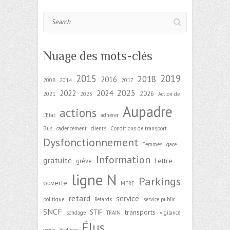
Search
Nuage des mots-clés
2015
2019
2018
2016
2008
2014
2017
2025
2022
2024
2026
2021
2023
Action de
Aupadre
actions
l'Etat
adhérer
Bus
cadencement
clients
Conditions de transport
Dysfonctionnement
Femmes
gare
Information
gratuité
Lettre
grève
ligne N
Parkings
ouverte
MERE
retard
service
politique
Retards
service public
SNCF
transports
STIF
sondage
TRAIN
vigilance
Élus
vœux
Yvelines