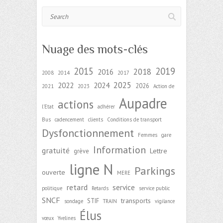
Search
Nuage des mots-clés
2015
2019
2018
2016
2008
2014
2017
2025
2022
2024
2026
2021
2023
Action de
Aupadre
actions
l'Etat
adhérer
Bus
cadencement
clients
Conditions de transport
Dysfonctionnement
Femmes
gare
Information
gratuité
Lettre
grève
ligne N
Parkings
ouverte
MERE
retard
service
politique
Retards
service public
SNCF
transports
STIF
sondage
TRAIN
vigilance
Élus
vœux
Yvelines