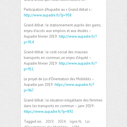
Participation d’Aupadre au « Grand débat » :
http://www.aupadre.fr/?p=958
Grand débat : le stationnement auprès des gares,
enjeu d’accès aux emplois et aux études –
Aupadre février 2019 :
http://www.aupadre.fr/?
p=914
Grand débat : le coût social des mauvais
transports en commun, un enjeu d’équité –
Aupadre février 2019 :
http://www.aupadre.fr/?
p=911
Le projet de Loi d’Orientation des Mobilités –
Aupadre juin 2019 :
https://www.aupadre.fr/?
p=967
Grand débat : la situation inégalitaire des femmes
dans les transports en commun – janv 2019 :
https://www.aupadre.fr/?p=892
Tagged on:
2019
,
2024
,
ligne N
,
Loi