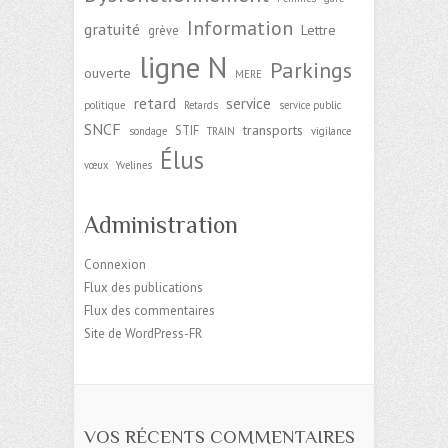
Information
gratuité
Lettre
grève
ligne N
Parkings
ouverte
MERE
retard
service
politique
Retards
service public
SNCF
transports
STIF
sondage
TRAIN
vigilance
Élus
vœux
Yvelines
Administration
Connexion
Flux des publications
Flux des commentaires
Site de WordPress-FR
VOS RÉCENTS COMMENTAIRES