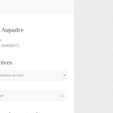
o Aupadre
es
E ADHÉRENTS
hives
s