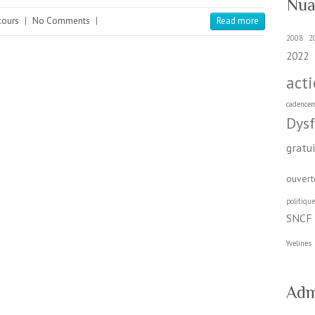
Nua
cours
|
No Comments
|
Read more
2008
2
2022
act
cadence
Dys
gratu
ouvert
politiqu
SNCF
Yvelines
Adm