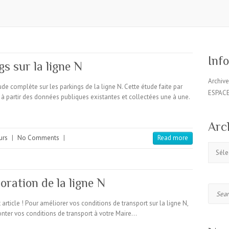
Inf
s sur la ligne N
Archiv
e complète sur les parkings de la ligne N. Cette étude faite par
ESPAC
à partir des données publiques existantes et collectées une à une.
Arc
urs
|
No Comments
|
Read more
Archive
oration de la ligne N
Search
et article ! Pour améliorer vos conditions de transport sur la ligne N,
aconter vos conditions de transport à votre Maire…