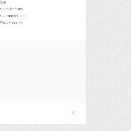
xion
s publications
es commentaires
e WordPress-FR