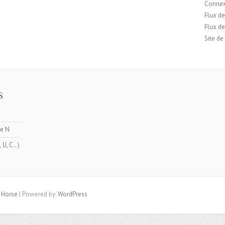
Conne
Flux de
Flux d
Site d
S
ne N
U, C.. )
Horse
| Powered by:
WordPress