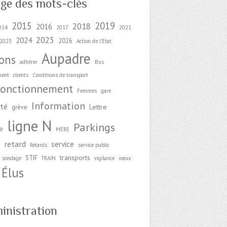
ge des mots-clés
2015
2019
2018
2016
014
2017
2021
2025
2024
2026
2023
Action de l'Etat
Aupadre
ions
adhérer
Bus
ment
clients
Conditions de transport
fonctionnement
Femmes
gare
Information
ité
Lettre
grève
ligne N
Parkings
e
MERE
retard
service
e
Retards
service public
transports
STIF
sondage
TRAIN
vigilance
vœux
Élus
inistration