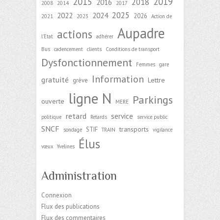
2015
2019
2018
2016
2008
2014
2017
2025
2022
2024
2026
2021
2023
Action de
Aupadre
actions
l'Etat
adhérer
Bus
cadencement
clients
Conditions de transport
Dysfonctionnement
Femmes
gare
Information
gratuité
Lettre
grève
ligne N
Parkings
ouverte
MERE
retard
service
politique
Retards
service public
SNCF
transports
STIF
sondage
TRAIN
vigilance
Élus
vœux
Yvelines
Administration
Connexion
Flux des publications
Flux des commentaires