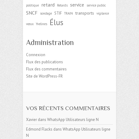
retard
service
politique
Retards
service public
SNCF
transports
STIF
sondage
TRAIN
vigilance
Élus
vœux
Yvelines
Administration
Connexion
Flux des publications
Flux des commentaires
Site de WordPress-FR
VOS RÉCENTS COMMENTAIRES
Xavier
dans
WhatsApp Utilisateurs ligne N
Edmond Flacks
dans
WhatsApp Utilisateurs ligne
N