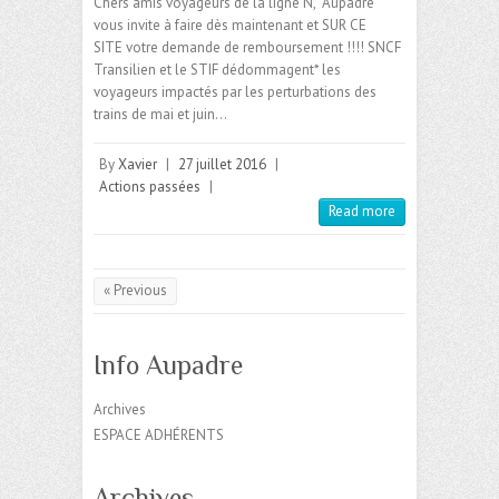
Chers amis voyageurs de la ligne N, Aupadre
vous invite à faire dès maintenant et SUR CE
SITE votre demande de remboursement !!!! SNCF
Transilien et le STIF dédommagent* les
voyageurs impactés par les perturbations des
trains de mai et juin…
By
Xavier
|
27 juillet 2016
|
Actions passées
|
Read more
« Previous
Info Aupadre
Archives
ESPACE ADHÉRENTS
Archives