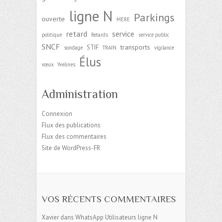
ligne N
Parkings
ouverte
MERE
retard
service
politique
Retards
service public
SNCF
transports
STIF
sondage
TRAIN
vigilance
Élus
vœux
Yvelines
Administration
Connexion
Flux des publications
Flux des commentaires
Site de WordPress-FR
VOS RÉCENTS COMMENTAIRES
Xavier
dans
WhatsApp Utilisateurs ligne N