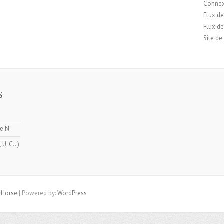
Conne
Flux de
Flux d
Site d
S
ne N
U, C.. )
Horse
| Powered by:
WordPress