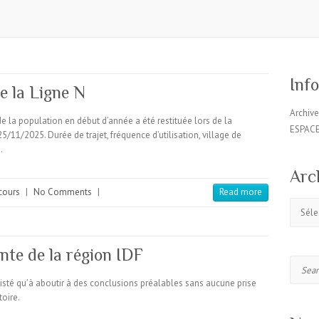
Inf
e la Ligne N
Archiv
 la population en début d’année a été restituée lors de la
ESPAC
/11/2025. Durée de trajet, fréquence d’utilisation, village de
…
Arc
cours
|
No Comments
|
Read more
Archive
nte de la région IDF
Search
sté qu’à aboutir à des conclusions préalables sans aucune prise
oire.