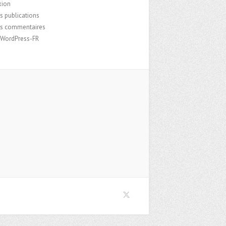
xion
s publications
es commentaires
e WordPress-FR