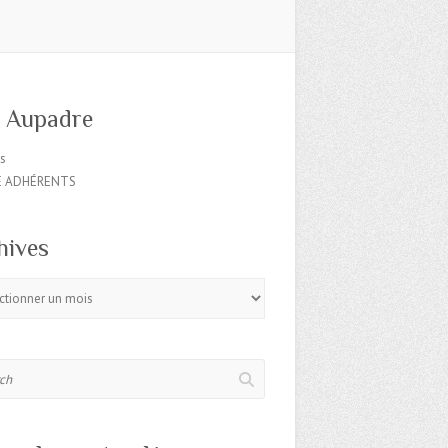
o Aupadre
es
E ADHÉRENTS
hives
s