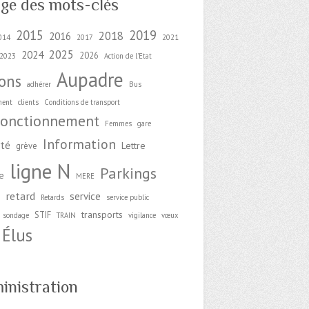
ge des mots-clés
2015
2019
2018
2016
014
2017
2021
2025
2024
2026
2023
Action de l'Etat
Aupadre
ions
adhérer
Bus
ment
clients
Conditions de transport
fonctionnement
Femmes
gare
Information
ité
Lettre
grève
ligne N
Parkings
e
MERE
retard
service
e
Retards
service public
transports
STIF
sondage
TRAIN
vigilance
vœux
Élus
inistration