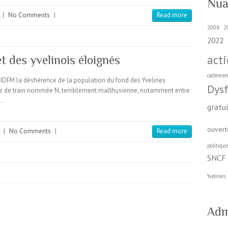
Nua
|
No Comments
|
Read more
2008
2
2022
act
t des yvelinois éloignés
cadence
’IDFM la déshérence de la population du fond des Yvelines
Dys
gne de train nommée N, terriblement malthusienne, notamment entre
e…
gratu
ouvert
|
No Comments
|
Read more
politiqu
SNCF
Yvelines
Adm