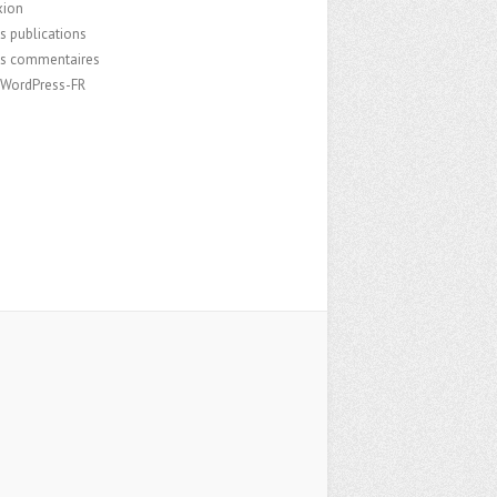
xion
s publications
es commentaires
e WordPress-FR