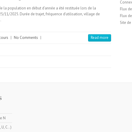
Conne
 la population en début d’année a été restituée lors de la
Flux de
/11/2025. Durée de trajet, fréquence d’utilisation, village de
Flux d
…
Site d
cours
|
No Comments
|
Read more
S
ne N
U, C.. )