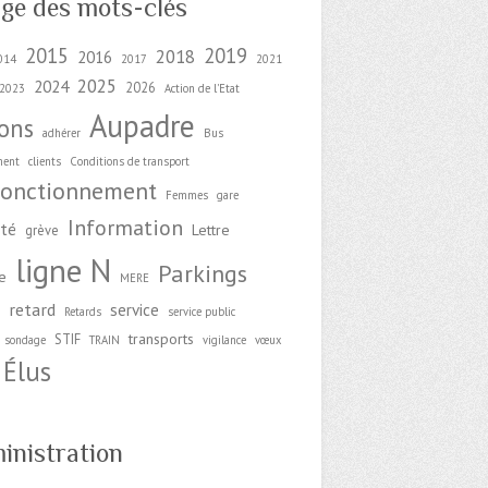
ge des mots-clés
2015
2019
2018
2016
014
2017
2021
2025
2024
2026
2023
Action de l'Etat
Aupadre
ions
adhérer
Bus
ment
clients
Conditions de transport
fonctionnement
Femmes
gare
Information
ité
Lettre
grève
ligne N
Parkings
e
MERE
retard
service
e
Retards
service public
transports
STIF
sondage
TRAIN
vigilance
vœux
Élus
inistration