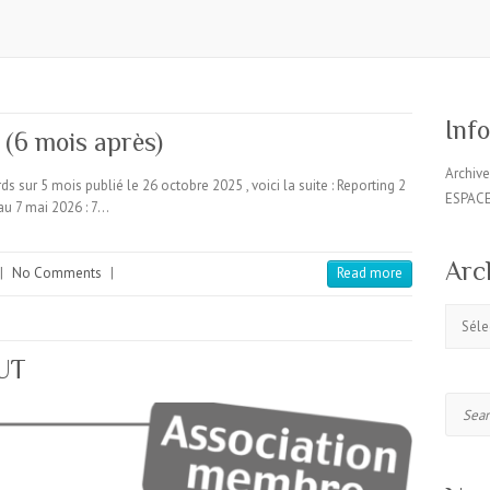
Inf
? (6 mois après)
Archiv
ds sur 5 mois publié le 26 octobre 2025 , voici la suite : Reporting 2
ESPAC
au 7 mai 2026 : 7…
Arc
|
No Comments
|
Read more
Archive
AUT
Search