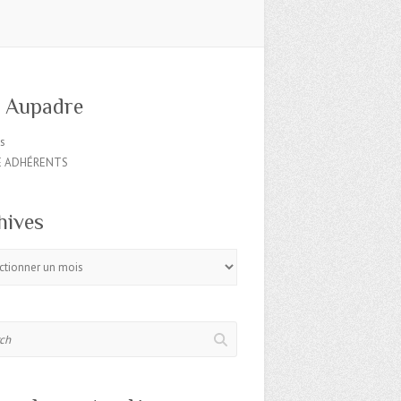
o Aupadre
es
E ADHÉRENTS
hives
s