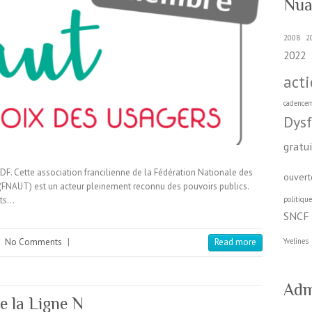
Nua
2008
2
2022
act
cadence
Dys
gratu
F. Cette association francilienne de la Fédération Nationale des
ouvert
(FNAUT) est un acteur pleinement reconnu des pouvoirs publics.
êts…
politiqu
SNCF
|
No Comments
|
Read more
Yvelines
Adm
e la Ligne N