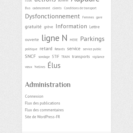
l'Etat
adhérer
Bus
cadencement
clients
Conditions de transport
Dysfonctionnement
Femmes
gare
Information
gratuité
Lettre
grève
ligne N
Parkings
ouverte
MERE
retard
service
politique
Retards
service public
SNCF
transports
STIF
sondage
TRAIN
vigilance
Élus
vœux
Yvelines
Administration
Connexion
Flux des publications
Flux des commentaires
Site de WordPress-FR