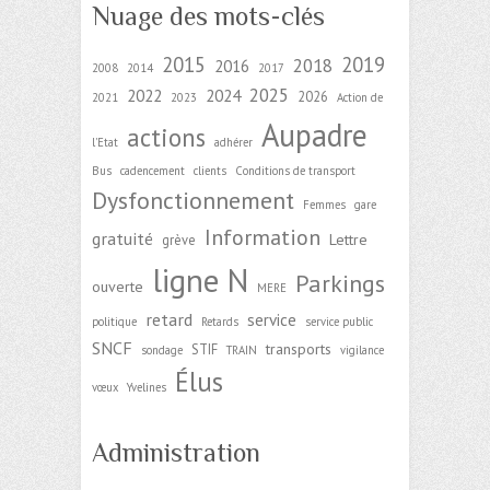
Nuage des mots-clés
2015
2019
2018
2016
2008
2014
2017
2025
2022
2024
2026
2021
2023
Action de
Aupadre
actions
l'Etat
adhérer
Bus
cadencement
clients
Conditions de transport
Dysfonctionnement
Femmes
gare
Information
gratuité
Lettre
grève
ligne N
Parkings
ouverte
MERE
retard
service
politique
Retards
service public
SNCF
transports
STIF
sondage
TRAIN
vigilance
Élus
vœux
Yvelines
Administration