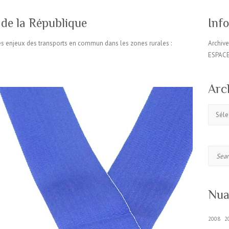
 de la République
Inf
es enjeux des transports en commun dans les zones rurales :
Archiv
ESPAC
Arc
Archive
Search
Nua
2008
2