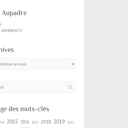
o Aupadre
es
E ADHÉRENTS
hives
s
ge des mots-clés
2015
2019
2018
2016
014
2017
2021