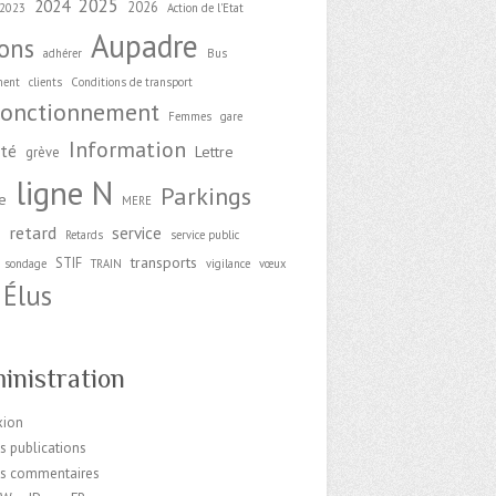
2025
2024
2026
2023
Action de l'Etat
Aupadre
ions
adhérer
Bus
ment
clients
Conditions de transport
fonctionnement
Femmes
gare
Information
ité
Lettre
grève
ligne N
Parkings
e
MERE
retard
service
e
Retards
service public
transports
STIF
sondage
TRAIN
vigilance
vœux
Élus
inistration
xion
s publications
es commentaires