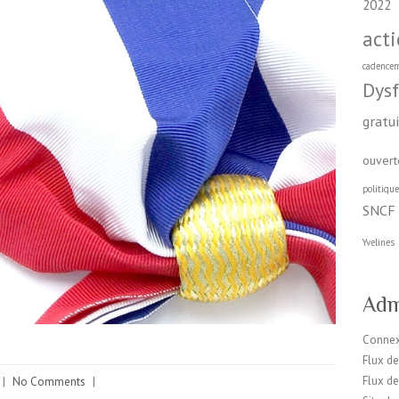
2022
act
cadence
Dys
gratu
ouvert
politiqu
SNCF
Yvelines
Adm
Conne
Flux de
Flux d
|
No Comments
|