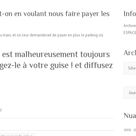
-on en voulant nous faire payer les
Inf
Archiv
ESPAC
au train, et on leur demanderait de payer en plus le parking où
Arc
est malheureusement toujours
gez-le à votre guise ! et diffusez
Archive
Search
F
Nua
2008
2