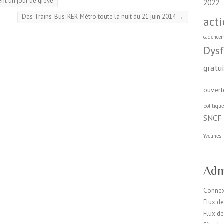
ent un jour de grève
2022
Des Trains-Bus-RER-Métro toute la nuit du 21 juin 2014
→
act
cadence
Dys
gratu
ouvert
politiqu
SNCF
Yvelines
Adm
Conne
Flux de
Flux d