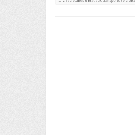
←
2 secrétaires d’Etat aux transports se crois