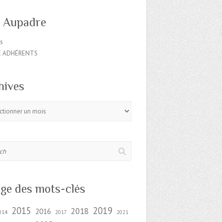
o Aupadre
es
E ADHÉRENTS
hives
s
ge des mots-clés
2015
2019
2018
2016
014
2017
2021