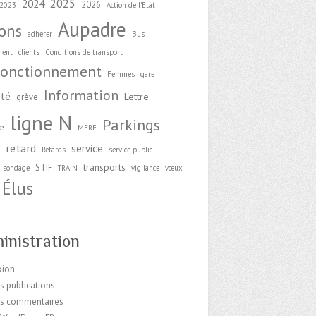
2025
2024
2026
2023
Action de l'Etat
Aupadre
ions
adhérer
Bus
ment
clients
Conditions de transport
fonctionnement
Femmes
gare
Information
ité
Lettre
grève
ligne N
Parkings
e
MERE
retard
service
e
Retards
service public
transports
STIF
sondage
TRAIN
vigilance
vœux
Élus
inistration
xion
s publications
es commentaires