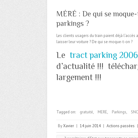
MÉRÉ : De qui se moque-t
parkings ?
Les clients usagers du train paient déjà l’accès 
laisser leur voiture ? De qui se moque-t-on ?
Le
tract parking 2006
d’actualité !!! téléchar
largement !!!
Tagged on:
gratuité
,
MERE
,
Parkings
,
SNC
By
Xavier
|
14 juin 2014
|
Actions passées
|