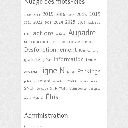
Nuage des mots-clés
2015
2019
2018
2016
2008
2014
2017
2025
2022
2024
2026
2021
2023
Action de
Aupadre
actions
l'Etat
adhérer
Bus
cadencement
clients
Conditions de transport
Dysfonctionnement
Femmes
gare
Information
gratuité
Lettre
grève
ligne N
Parkings
ouverte
MERE
retard
service
politique
Retards
service public
SNCF
transports
STIF
sondage
TRAIN
vigilance
Élus
vœux
Yvelines
Administration
Connexion