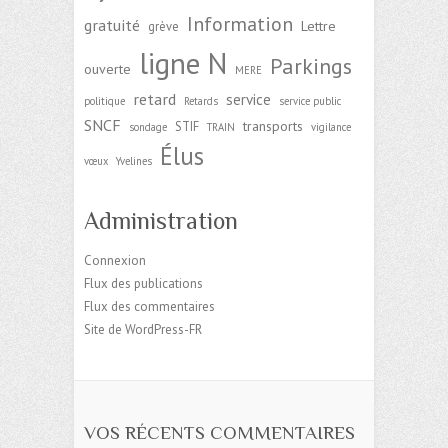
Information
gratuité
Lettre
grève
ligne N
Parkings
ouverte
MERE
retard
service
politique
Retards
service public
SNCF
transports
STIF
sondage
TRAIN
vigilance
Élus
vœux
Yvelines
Administration
Connexion
Flux des publications
Flux des commentaires
Site de WordPress-FR
VOS RÉCENTS COMMENTAIRES